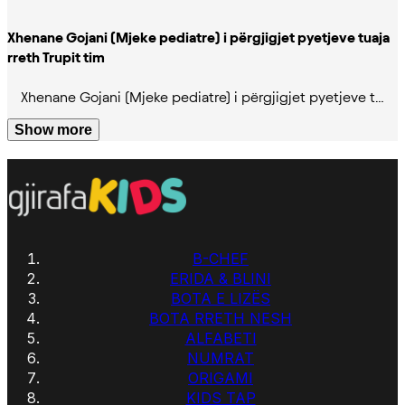
Xhenane Gojani (Mjeke pediatre) i përgjigjet pyetjeve tuaja
rreth Trupit tim
Xhenane Gojani (Mjeke pediatre) i përgjigjet pyetjeve t…
Show more
B-CHEF
ERIDA & BLINI
BOTA E LIZËS
BOTA RRETH NESH
ALFABETI
NUMRAT
ORIGAMI
KIDS TAP