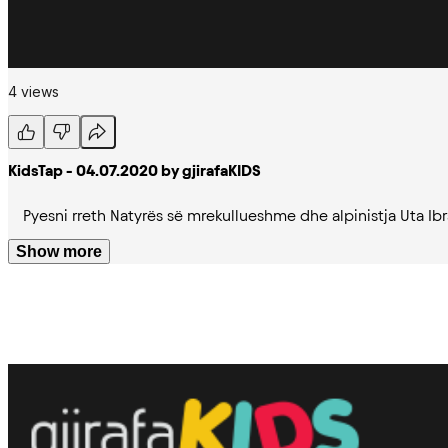
4 views
KidsTap - 04.07.2020 by gjirafaKIDS
Pyesni rreth Natyrës së mrekullueshme dhe alpinistja Uta Ibr
Show more