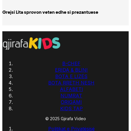
Grejsi Lita sprovon veten edhe si prezantuese
B-CHEF
ERIDA & BLINI
BOTA E LIZËS
BOTA RRETH NESH
ALFABETI
NUMRAT
ORIGAMI
KIDS TAP
© 2025 Gjirafa Video
Politikat e Privatësisë